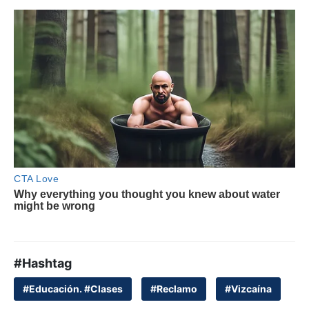
#Hashtag
#Educación. #Clases
#Reclamo
#Vizcaína