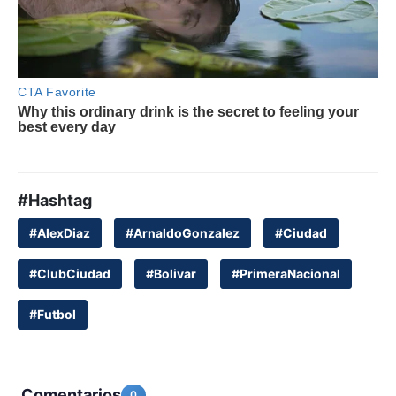
#Hashtag
#AlexDiaz
#ArnaldoGonzalez
#Ciudad
#ClubCiudad
#Bolivar
#PrimeraNacional
#Futbol
Comentarios
0