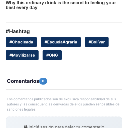
#Hashtag
#Chocleada
#EscuelaAgraria
#Bolívar
#Movilizarse
#ONG
Comentarios
0
Los comentarios publicados son de exclusiva responsabilidad de sus
autores y las consecuencias derivadas de ellos pueden ser pasibles de
sanciones legales.
Iniciá sesión para dejar tu comentario