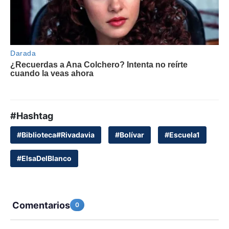
#Hashtag
#Biblioteca#Rivadavia
#Bolívar
#Escuela1
#ElsaDelBlanco
Comentarios
0