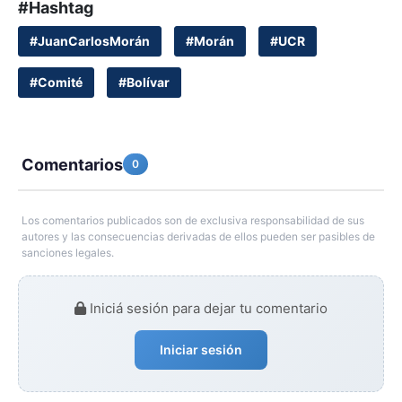
#Hashtag
#JuanCarlosMorán
#Morán
#UCR
#Comité
#Bolívar
Comentarios
0
Los comentarios publicados son de exclusiva responsabilidad de sus
autores y las consecuencias derivadas de ellos pueden ser pasibles de
sanciones legales.
Iniciá sesión para dejar tu comentario
Iniciar sesión