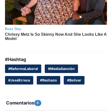
#Hashtag
#ReformaLaboral
#MediaSanción
#JoséErreca
#Rechazo
#Bolívar
Comentarios
0