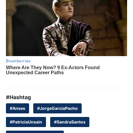
#Hashtag
#Anses
#JorgeGarciaPacho
#PatriciaUnsain
#SandraSantos