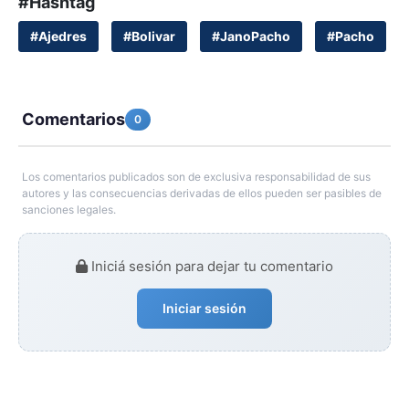
#Hashtag
#Ajedres
#Bolivar
#JanoPacho
#Pacho
Comentarios
0
Los comentarios publicados son de exclusiva responsabilidad de sus
autores y las consecuencias derivadas de ellos pueden ser pasibles de
sanciones legales.
Iniciá sesión para dejar tu comentario
Iniciar sesión