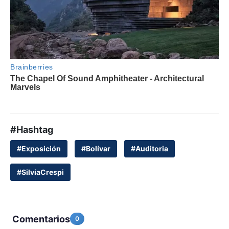
#Hashtag
#Exposición
#Bolívar
#Auditoria
#SilviaCrespi
Comentarios
0