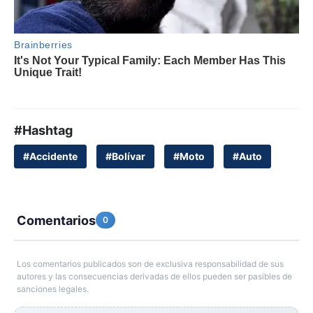
#Hashtag
#Accidente
#Bolívar
#Moto
#Auto
Comentarios
0
Los comentarios publicados son de exclusiva responsabilidad de sus
autores y las consecuencias derivadas de ellos pueden ser pasibles de
sanciones legales.