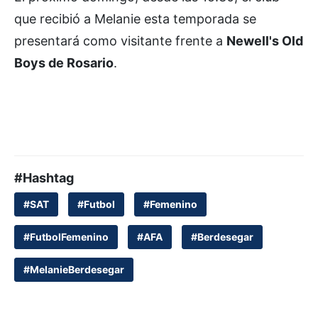
que recibió a Melanie esta temporada se
presentará como visitante frente a
Newell's Old
Boys de Rosario
.
#Hashtag
#SAT
#Futbol
#Femenino
#FutbolFemenino
#AFA
#Berdesegar
#MelanieBerdesegar