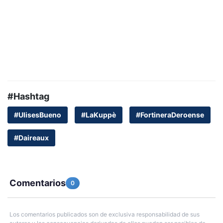
#Hashtag
#UlisesBueno
#LaKuppè
#FortineraDeroense
#Daireaux
Comentarios
0
Los comentarios publicados son de exclusiva responsabilidad de sus