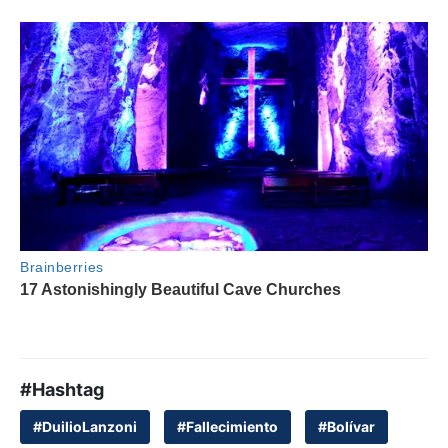
#Hashtag
#DuilioLanzoni
#Fallecimiento
#Bolívar