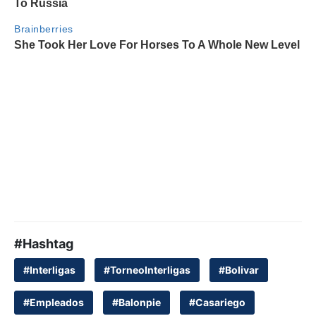
#Hashtag
#Interligas
#TorneoInterligas
#Bolivar
#Empleados
#Balonpie
#Casariego