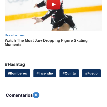
#Hashtag
#Bomberos
#Incendio
#Quinta
#Fuego
Comentarios
0