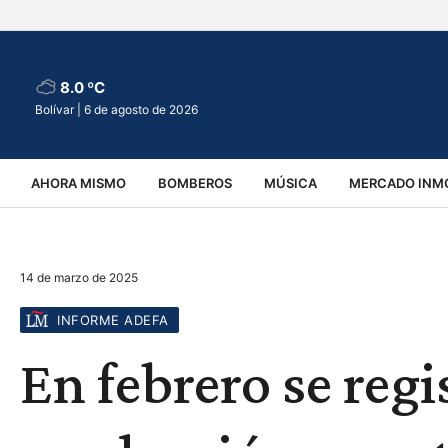
8.0 ºC
Bolívar |
6 de agosto de 2026
AHORA MISMO
BOMBEROS
MÚSICA
MERCADO INMO
REGIONALES
EDUCACIÓN
ESPECTÁCULOS
INFOR
14 de marzo de 2025
VIRALES
ACCIDENTES
CULTURA
JUDICIALES
T
INFORME ADEFA
En febrero se regi