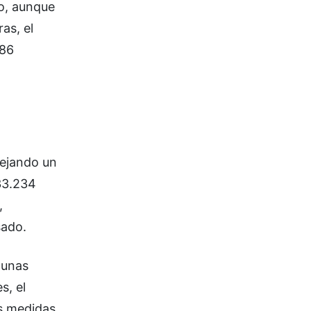
ro, aunque
as, el
886
lejando un
33.234
,
sado.
gunas
s, el
as medidas