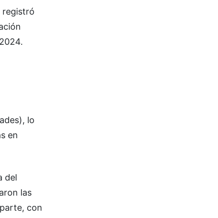
 registró
ación
 2024.
ades), lo
ás en
a del
aron las
 parte, con