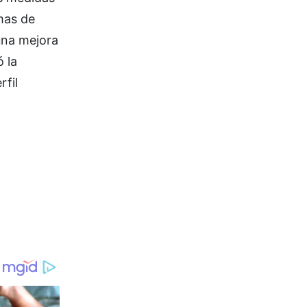
emas de
una mejora
 la
rfil