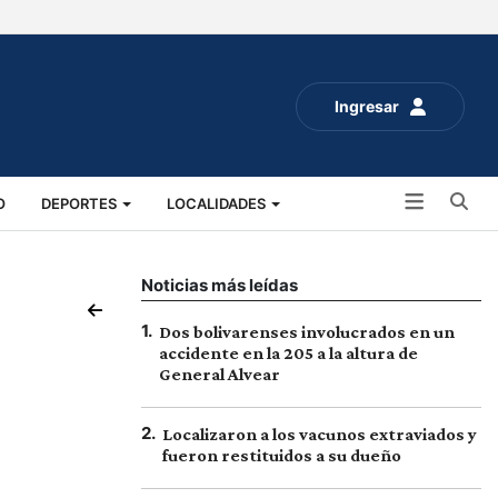
Ingresar
Bu
O
DEPORTES
LOCALIDADES
ALUD
SOCIALES
EXPO RURAL 2025
Noticias más leídas
1
.
Dos bolivarenses involucrados en un
accidente en la 205 a la altura de
General Alvear
2
.
Localizaron a los vacunos extraviados y
fueron restituidos a su dueño