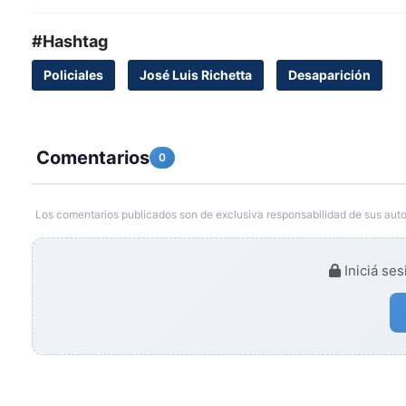
#Hashtag
Policiales
José Luis Richetta
Desaparición
Comentarios
0
Los comentarios publicados son de exclusiva responsabilidad de sus auto
Iniciá ses