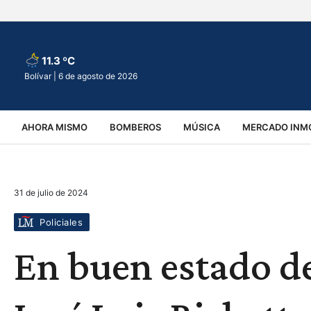
11.3 ºC
Bolívar |
6 de agosto de 2026
AHORA MISMO
BOMBEROS
MÚSICA
MERCADO INMO
REGIONALES
EDUCACIÓN
ESPECTÁCULOS
INFOR
31 de julio de 2024
VIRALES
ACCIDENTES
CULTURA
JUDICIALES
T
Policiales
En buen estado de