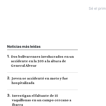
Sé el pri
Noticias más leídas
1
.
Dos bolivarenses involucrados en un
accidente en la 205 a la altura de
General Alvear
2
.
Joven se accidentó en moto y fue
hospitalizada
3
.
Investigan el faltante de 15
vaquillonas en un campo cercano a
Ibarra