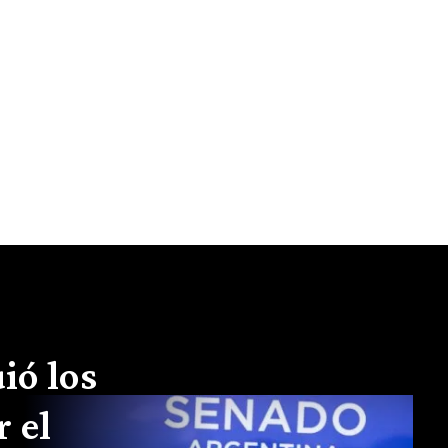
ió los
r el