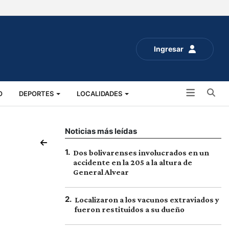
Ingresar
Bu
O
DEPORTES
LOCALIDADES
ALUD
SOCIALES
EXPO RURAL 2025
Noticias más leídas
1
.
Dos bolivarenses involucrados en un
accidente en la 205 a la altura de
General Alvear
2
.
Localizaron a los vacunos extraviados y
fueron restituidos a su dueño