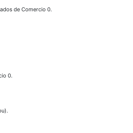
eados de Comercio 0.
io 0.
ou).