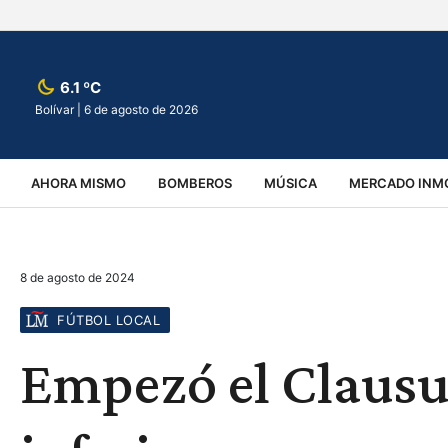
6.1 ºC
Bolívar |
6 de agosto de 2026
AHORA MISMO
BOMBEROS
MÚSICA
MERCADO INMO
REGIONALES
EDUCACIÓN
ESPECTÁCULOS
INFOR
8 de agosto de 2024
VIRALES
ACCIDENTES
CULTURA
JUDICIALES
T
FÚTBOL LOCAL
Empezó el Clausur