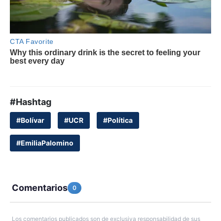
#Hashtag
#Bolívar
#UCR
#Política
#EmiliaPalomino
Comentarios
0
Los comentarios publicados son de exclusiva responsabilidad de sus