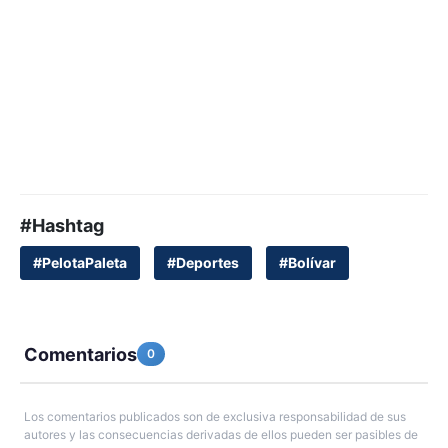
#Hashtag
#PelotaPaleta
#Deportes
#Bolívar
Comentarios
0
Los comentarios publicados son de exclusiva responsabilidad de sus
autores y las consecuencias derivadas de ellos pueden ser pasibles de