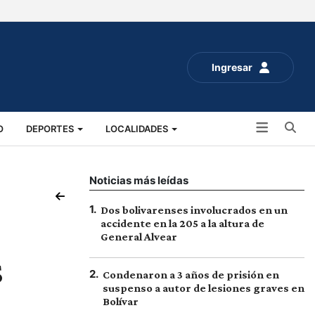
Ingresar
Bu
O
DEPORTES
LOCALIDADES
ALUD
SOCIALES
EXPO RURAL 2025
Noticias más leídas
1
.
Dos bolivarenses involucrados en un
accidente en la 205 a la altura de
General Alvear
s
2
.
Condenaron a 3 años de prisión en
suspenso a autor de lesiones graves en
Bolívar