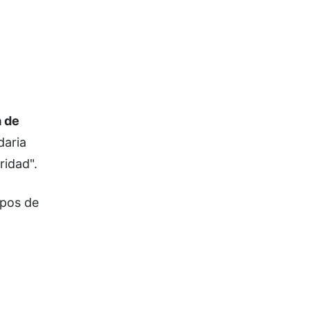
a de
daria
ridad".
apos de