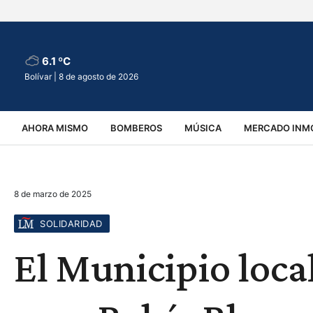
6.1 ºC
Bolívar |
8 de agosto de 2026
AHORA MISMO
BOMBEROS
MÚSICA
MERCADO INMO
REGIONALES
EDUCACIÓN
ESPECTÁCULOS
INFOR
8 de marzo de 2025
VIRALES
ACCIDENTES
CULTURA
JUDICIALES
T
SOLIDARIDAD
El Municipio loca