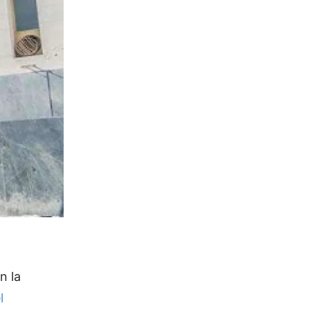
n la
l