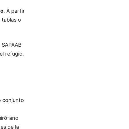
io
. A partir
 tablas o
 a SAPAAB
el refugio.
o conjunto
uirófano
es de la