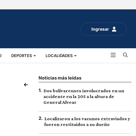
Ingresar
Bu
O
DEPORTES
LOCALIDADES
ALUD
SOCIALES
EXPO RURAL 2025
Noticias más leídas
1
.
Dos bolivarenses involucrados en un
accidente en la 205 a la altura de
General Alvear
2
.
Localizaron a los vacunos extraviados y
fueron restituidos a su dueño