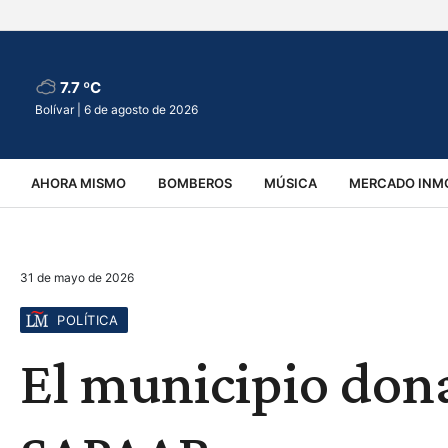
7.7 ºC
Bolívar |
6 de agosto de 2026
AHORA MISMO
BOMBEROS
MÚSICA
MERCADO INMO
REGIONALES
EDUCACIÓN
ESPECTÁCULOS
INFOR
31 de mayo de 2026
VIRALES
ACCIDENTES
CULTURA
JUDICIALES
T
POLÍTICA
El municipio dona