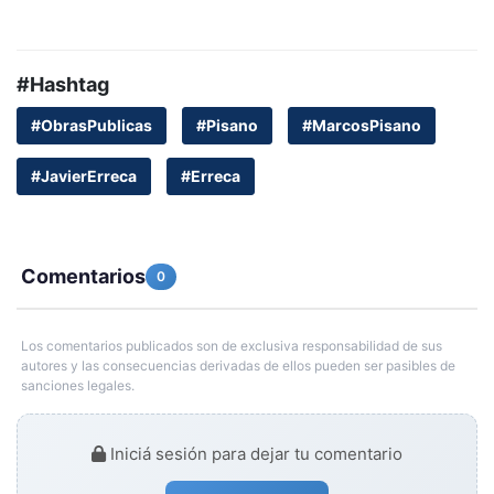
#Hashtag
#ObrasPublicas
#Pisano
#MarcosPisano
#JavierErreca
#Erreca
Comentarios
0
Los comentarios publicados son de exclusiva responsabilidad de sus
autores y las consecuencias derivadas de ellos pueden ser pasibles de
sanciones legales.
Iniciá sesión para dejar tu comentario