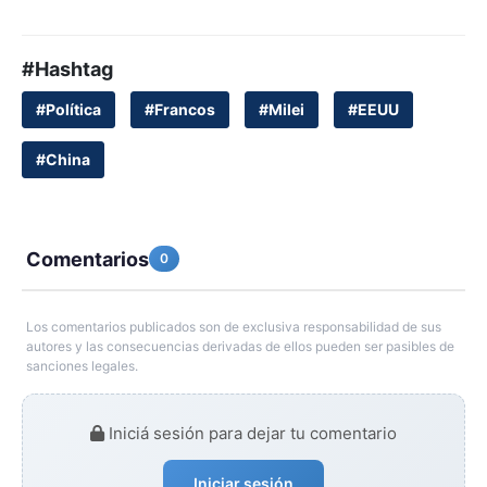
#Hashtag
#Política
#Francos
#Milei
#EEUU
#China
Comentarios
0
Los comentarios publicados son de exclusiva responsabilidad de sus
autores y las consecuencias derivadas de ellos pueden ser pasibles de
sanciones legales.
Iniciá sesión para dejar tu comentario
Iniciar sesión