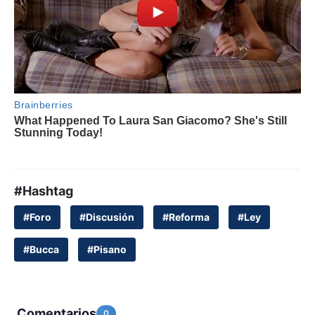
#Hashtag
#Foro
#Discusión
#Reforma
#Ley
#Bucca
#Pisano
Comentarios
0