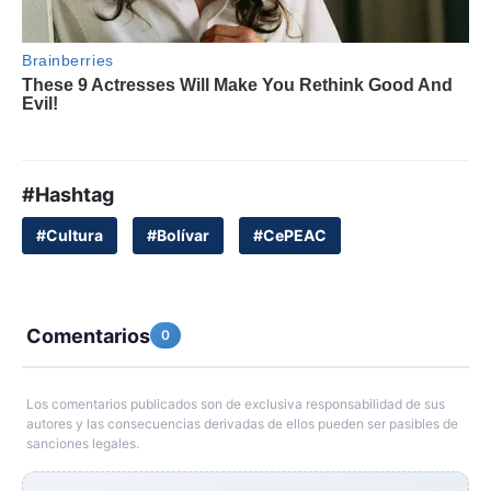
#Hashtag
#Cultura
#Bolívar
#CePEAC
Comentarios
0
Los comentarios publicados son de exclusiva responsabilidad de sus
autores y las consecuencias derivadas de ellos pueden ser pasibles de
sanciones legales.