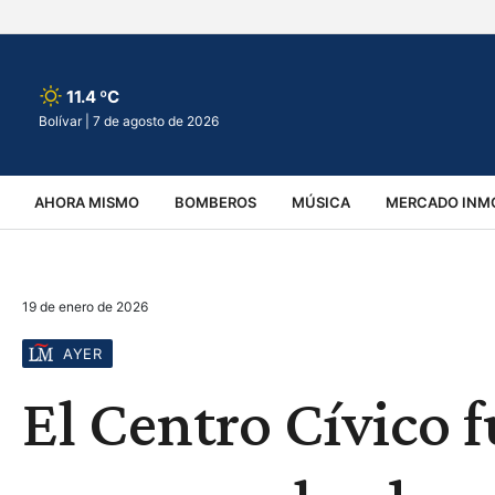
11.4 ºC
Bolívar |
7 de agosto de 2026
AHORA MISMO
BOMBEROS
MÚSICA
MERCADO INMO
REGIONALES
EDUCACIÓN
ESPECTÁCULOS
INFOR
19 de enero de 2026
VIRALES
ACCIDENTES
CULTURA
JUDICIALES
T
AYER
El Centro Cívico 