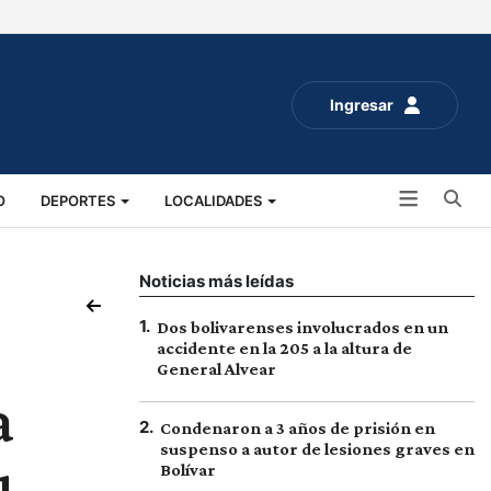
Ingresar
Bu
O
DEPORTES
LOCALIDADES
ALUD
SOCIALES
EXPO RURAL 2025
Noticias más leídas
1
.
Dos bolivarenses involucrados en un
accidente en la 205 a la altura de
General Alvear
a
2
.
Condenaron a 3 años de prisión en
suspenso a autor de lesiones graves en
Bolívar