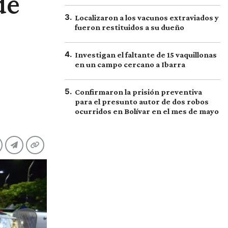
de
3
.
Localizaron a los vacunos extraviados y
fueron restituidos a su dueño
4
.
Investigan el faltante de 15 vaquillonas
en un campo cercano a Ibarra
5
.
Confirmaron la prisión preventiva
para el presunto autor de dos robos
ocurridos en Bolívar en el mes de mayo