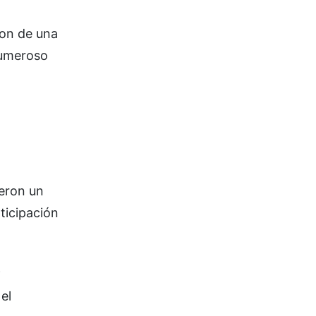
ron de una
numeroso
ieron un
ticipación
y
el