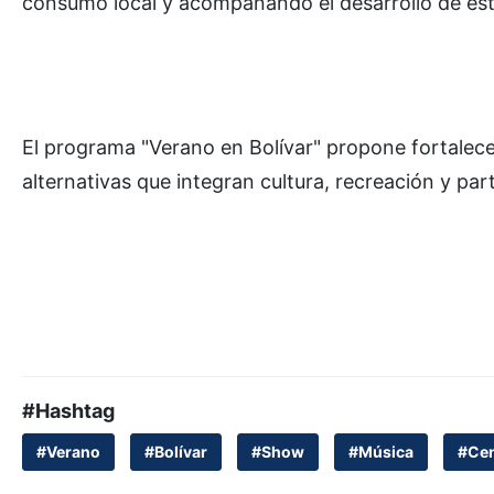
consumo local y acompañando el desarrollo de esta 
El programa "Verano en Bolívar" propone fortalecer
alternativas que integran cultura, recreación y par
#Hashtag
#Verano
#Bolívar
#Show
#Música
#Cen