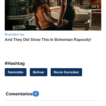
#Hashtag
Femicidio
Bolívar
Rocío González
Comentarios
0