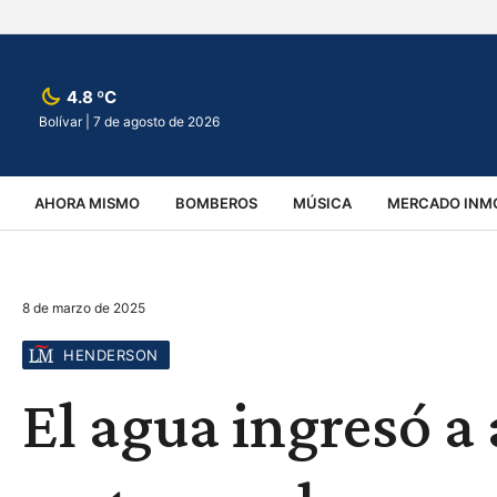
4.8 ºC
Bolívar |
7 de agosto de 2026
AHORA MISMO
BOMBEROS
MÚSICA
MERCADO INMO
REGIONALES
EDUCACIÓN
ESPECTÁCULOS
INFOR
8 de marzo de 2025
VIRALES
ACCIDENTES
CULTURA
JUDICIALES
T
HENDERSON
El agua ingresó a