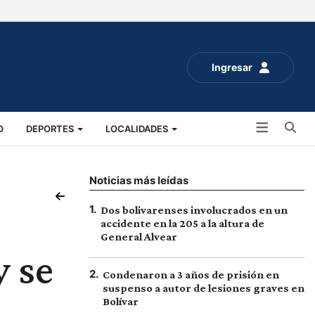
Ingresar
Bu
O
DEPORTES
LOCALIDADES
ALUD
SOCIALES
EXPO RURAL 2025
Noticias más leídas
1
.
Dos bolivarenses involucrados en un
accidente en la 205 a la altura de
General Alvear
y se
2
.
Condenaron a 3 años de prisión en
suspenso a autor de lesiones graves en
Bolívar