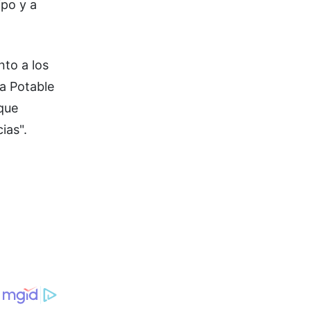
ipo y a
nto a los
ua Potable
 que
ias".