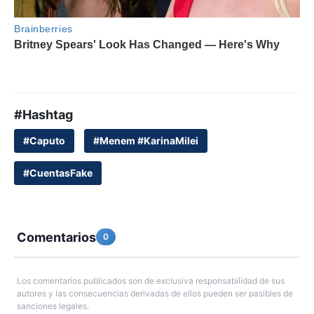
#Hashtag
#Caputo
#Menem #KarinaMilei
#CuentasFake
Comentarios
0
Los comentarios publicados son de exclusiva responsabilidad de sus
autores y las consecuencias derivadas de ellos pueden ser pasibles de
sanciones legales.