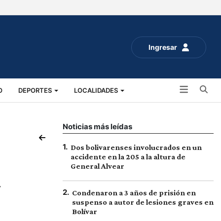
Ingresar
Bu
O
DEPORTES
LOCALIDADES
ALUD
SOCIALES
EXPO RURAL 2025
Noticias más leídas
1
.
Dos bolivarenses involucrados en un
accidente en la 205 a la altura de
General Alvear
y
2
.
Condenaron a 3 años de prisión en
suspenso a autor de lesiones graves en
Bolívar