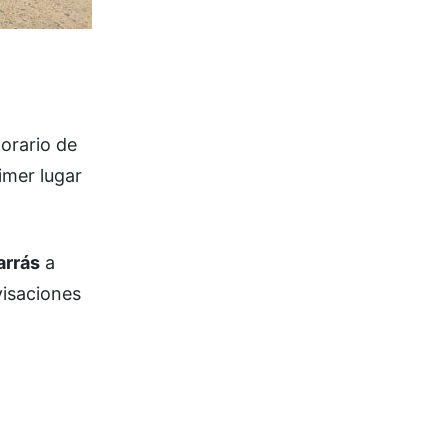
orario de
imer lugar
arrás
a
visaciones