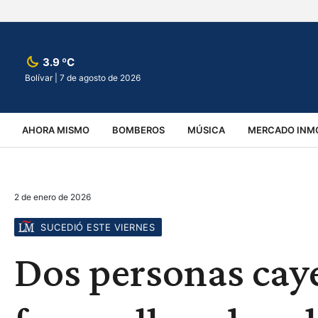
3.9 ºC
Bolívar |
7 de agosto de 2026
AHORA MISMO
BOMBEROS
MÚSICA
MERCADO INMO
REGIONALES
EDUCACIÓN
ESPECTÁCULOS
INFOR
2 de enero de 2026
VIRALES
ACCIDENTES
CULTURA
JUDICIALES
T
SUCEDIÓ ESTE VIERNES
Dos personas cay