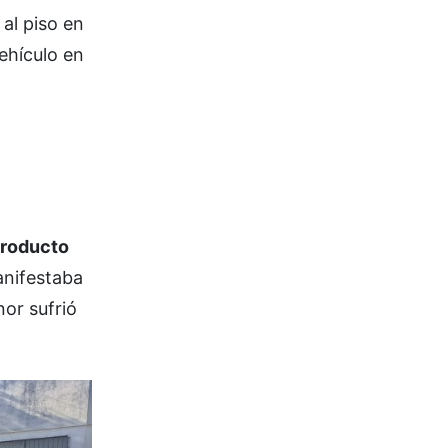
 al piso en
vehículo en
producto
anifestaba
or sufrió