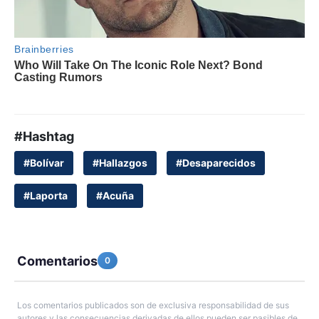
#Hashtag
#Bolívar
#Hallazgos
#Desaparecidos
#Laporta
#Acuña
Comentarios
0
Los comentarios publicados son de exclusiva responsabilidad de sus
autores y las consecuencias derivadas de ellos pueden ser pasibles de