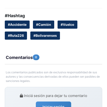
#Hashtag
#Accidente
#Camión
#Vuelco
#Ruta226
#Bolivarenses
Comentarios
0
Los comentarios publicados son de exclusiva responsabilidad de sus
autores y las consecuencias derivadas de ellos pueden ser pasibles de
sanciones legales.
Iniciá sesión para dejar tu comentario
Iniciar sesión