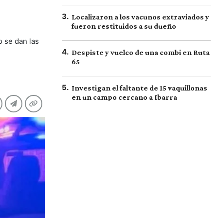
3
.
Localizaron a los vacunos extraviados y
fueron restituidos a su dueño
o se dan las
4
.
Despiste y vuelco de una combi en Ruta
65
5
.
Investigan el faltante de 15 vaquillonas
en un campo cercano a Ibarra