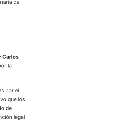
naria de
y Carlos
por la
s por el
uvo que los
do de
nción legal