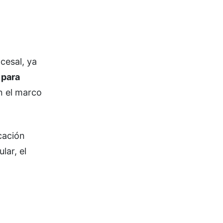
cesal, ya
 para
n el marco
icación
lar, el