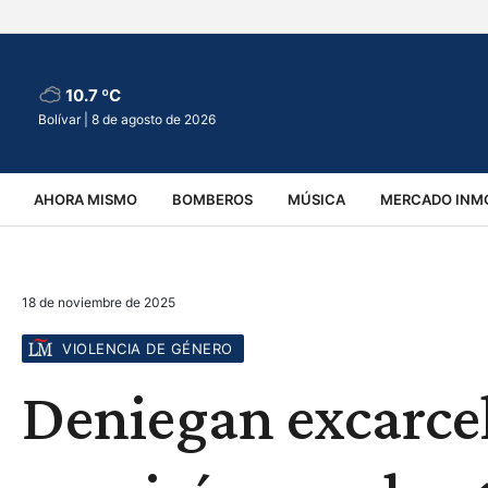
10.7 ºC
Bolívar |
8 de agosto de 2026
AHORA MISMO
BOMBEROS
MÚSICA
MERCADO INMO
REGIONALES
EDUCACIÓN
ESPECTÁCULOS
INFOR
18 de noviembre de 2025
VIRALES
ACCIDENTES
CULTURA
JUDICIALES
T
VIOLENCIA DE GÉNERO
Deniegan excarcel