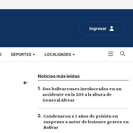
Ingresar
Bu
O
DEPORTES
LOCALIDADES
ALUD
SOCIALES
EXPO RURAL 2025
Noticias más leídas
1
.
Dos bolivarenses involucrados en un
accidente en la 205 a la altura de
General Alvear
2
.
Condenaron a 3 años de prisión en
suspenso a autor de lesiones graves en
Bolívar