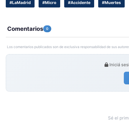
#LaMadrid
#Micro
#Accidente
#Muertes
Comentarios
0
Los comentarios publicados son de exclusiva responsabilidad de sus autores
Iniciá ses
Sé el pri