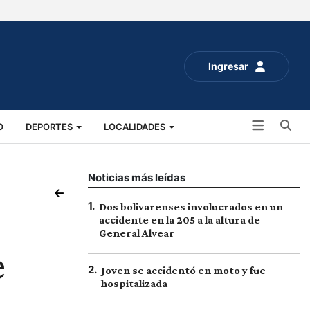
Ingresar
Bu
O
DEPORTES
LOCALIDADES
ALUD
SOCIALES
EXPO RURAL 2025
Noticias más leídas
1
.
Dos bolivarenses involucrados en un
accidente en la 205 a la altura de
General Alvear
e
2
.
Joven se accidentó en moto y fue
hospitalizada