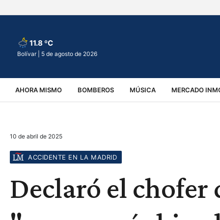
11.8 ºC
Bolívar |
5 de agosto de 2026
AHORA MISMO
BOMBEROS
MÚSICA
MERCADO INMO
REGIONALES
EDUCACIÓN
ESPECTÁCULOS
INFOR
10 de abril de 2025
VIRALES
ACCIDENTES
CULTURA
JUDICIALES
T
ACCIDENTE EN LA MADRID
Declaró el chofer 