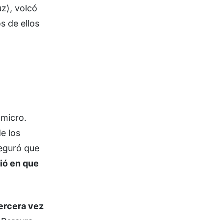
z), volcó
s de ellos
 micro.
e los
seguró que
tió en que
tercera vez