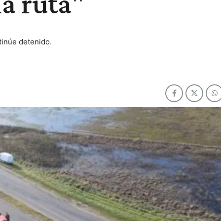
la ruta"
tinúe detenido.