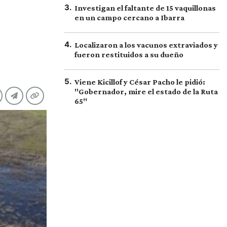
3
.
Investigan el faltante de 15 vaquillonas
en un campo cercano a Ibarra
4
.
Localizaron a los vacunos extraviados y
fueron restituidos a su dueño
5
.
Viene Kicillof y César Pacho le pidió:
"Gobernador, mire el estado de la Ruta
65"