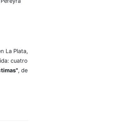
 Pereyra
n La Plata,
ida: cuatro
ctimas"
, de