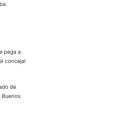
ba.
le pega a
el concejal
tado de
e Buenos