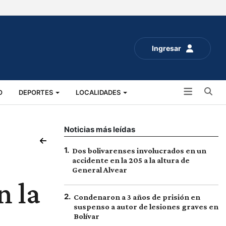
Ingresar
Bu
O
DEPORTES
LOCALIDADES
ALUD
SOCIALES
EXPO RURAL 2025
Noticias más leídas
1
.
Dos bolivarenses involucrados en un
accidente en la 205 a la altura de
General Alvear
n la
2
.
Condenaron a 3 años de prisión en
suspenso a autor de lesiones graves en
Bolívar