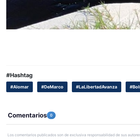
#Hashtag
#Alomar
#DeMarco
#LaLibertadAvanza
#Bol
Comentarios
0
Los comentarios publicados son de exclusiva responsabilidad de sus autores