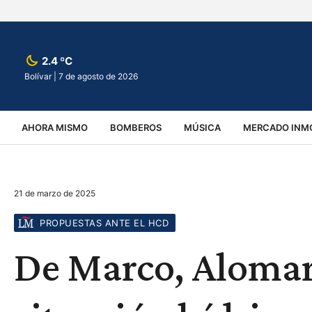
2.4 ºC
Bolívar |
7 de agosto de 2026
AHORA MISMO
BOMBEROS
MÚSICA
MERCADO INMO
REGIONALES
EDUCACIÓN
ESPECTÁCULOS
INFOR
21 de marzo de 2025
VIRALES
ACCIDENTES
CULTURA
JUDICIALES
T
PROPUESTAS ANTE EL HCD
De Marco, Alomar 