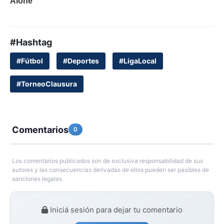
#Hashtag
#Fútbol
#Deportes
#LigaLocal
#TorneoClausura
Comentarios
0
Los comentarios publicados son de exclusiva responsabilidad de sus
autores y las consecuencias derivadas de ellos pueden ser pasibles de
sanciones legales.
Iniciá sesión para dejar tu comentario