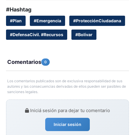
#Hashtag
#Plan
#Emergencia
#ProtecciónCiudadana
#DefensaCivil. #Recursos
#Bolívar
Comentarios
0
Los comentarios publicados son de exclusiva responsabilidad de sus
autores y las consecuencias derivadas de ellos pueden ser pasibles de
sanciones legales.
Iniciá sesión para dejar tu comentario
Iniciar sesión