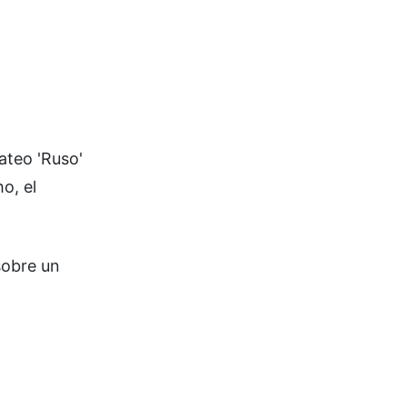
ateo 'Ruso'
o, el
sobre un