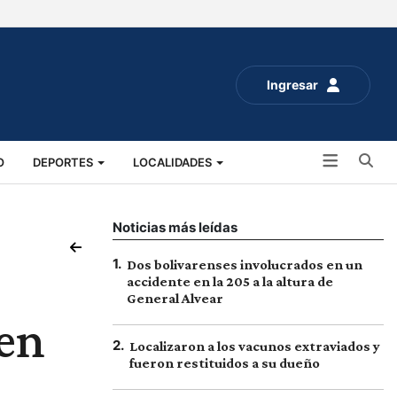
Ingresar
Bu
O
DEPORTES
LOCALIDADES
ALUD
SOCIALES
EXPO RURAL 2025
Noticias más leídas
1
.
Dos bolivarenses involucrados en un
accidente en la 205 a la altura de
General Alvear
 en
2
.
Localizaron a los vacunos extraviados y
fueron restituidos a su dueño