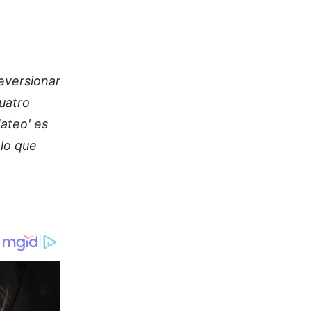
eversionar
uatro
ateo' es
 lo que