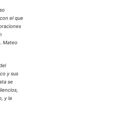
rso
-con el que
boraciones
n
o. Mateo
del
ico y sus
sta se
lencios,
, y la