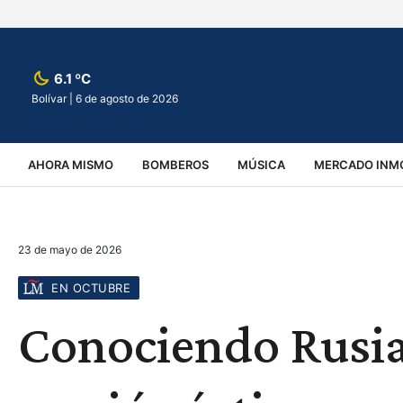
6.1 ºC
Bolívar |
6 de agosto de 2026
AHORA MISMO
BOMBEROS
MÚSICA
MERCADO INMO
REGIONALES
EDUCACIÓN
ESPECTÁCULOS
INFOR
23 de mayo de 2026
VIRALES
ACCIDENTES
CULTURA
JUDICIALES
T
EN OCTUBRE
Conociendo Rusia 