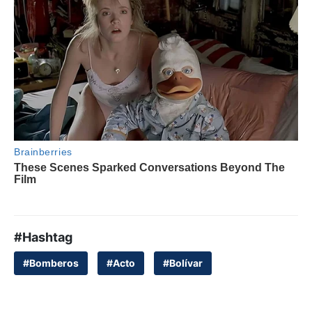
#Hashtag
#Bomberos
#Acto
#Bolívar