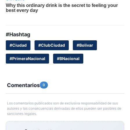
#Hashtag
#Ciudad
#ClubCiudad
#Bolivar
#PrimeraNacional
#BNacional
Comentarios
0
Los comentarios publicados son de exclusiva responsabilidad de sus
autores y las consecuencias derivadas de ellos pueden ser pasibles de
sanciones legales.