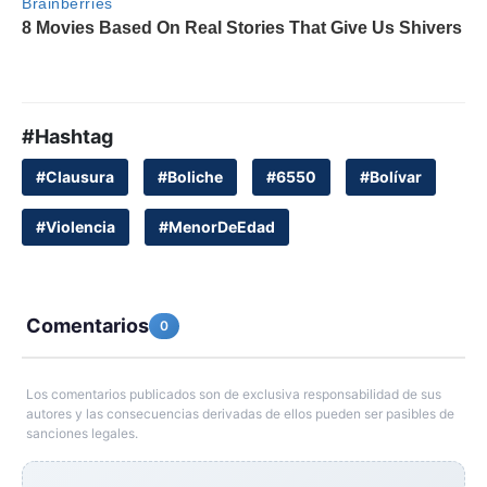
#Hashtag
#Clausura
#Boliche
#6550
#Bolívar
#Violencia
#MenorDeEdad
Comentarios
0
Los comentarios publicados son de exclusiva responsabilidad de sus
autores y las consecuencias derivadas de ellos pueden ser pasibles de
sanciones legales.