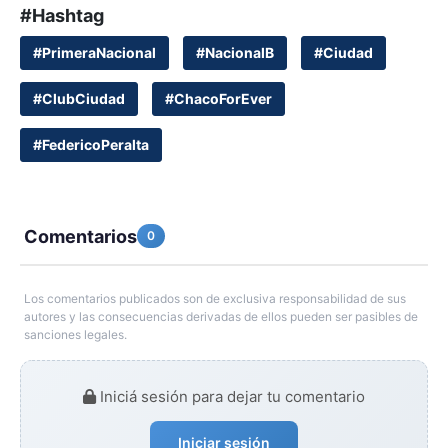
#Hashtag
#PrimeraNacional
#NacionalB
#Ciudad
#ClubCiudad
#ChacoForEver
#FedericoPeralta
Comentarios
0
Los comentarios publicados son de exclusiva responsabilidad de sus
autores y las consecuencias derivadas de ellos pueden ser pasibles de
sanciones legales.
Iniciá sesión para dejar tu comentario
Iniciar sesión