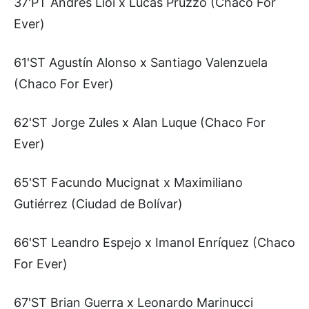
37'PT Andrés Lioi x Lucas Pruzzo (Chaco For
Ever)
61'ST Agustín Alonso x Santiago Valenzuela
(Chaco For Ever)
62'ST Jorge Zules x Alan Luque (Chaco For
Ever)
65'ST Facundo Mucignat x Maximiliano
Gutiérrez (Ciudad de Bolívar)
66'ST Leandro Espejo x Imanol Enríquez (Chaco
For Ever)
67'ST Brian Guerra x Leonardo Marinucci