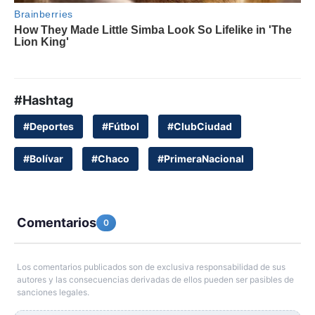
#Hashtag
#Deportes
#Fútbol
#ClubCiudad
#Bolívar
#Chaco
#PrimeraNacional
Comentarios
0
Los comentarios publicados son de exclusiva responsabilidad de sus
autores y las consecuencias derivadas de ellos pueden ser pasibles de
sanciones legales.