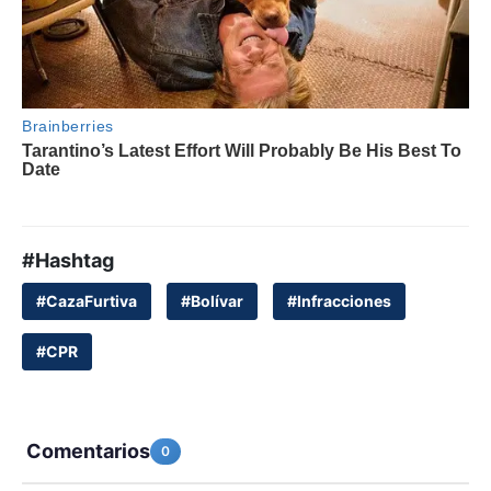
#Hashtag
#CazaFurtiva
#Bolívar
#Infracciones
#CPR
Comentarios
0