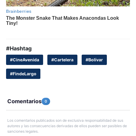
#Hashtag
#CineAvenida
#Cartelera
#Bolívar
#FindeLargo
Comentarios
0
Los comentarios publicados son de exclusiva responsabilidad de sus
autores y las consecuencias derivadas de ellos pueden ser pasibles de
sanciones legales.