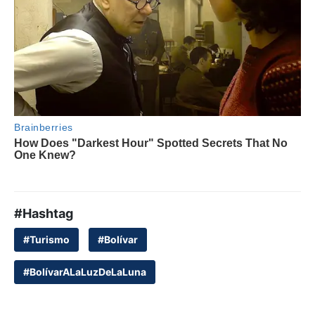
#Hashtag
#Turismo
#Bolívar
#BolívarALaLuzDeLaLuna