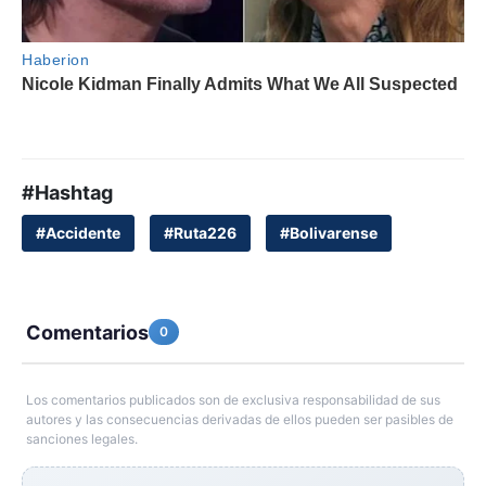
#Hashtag
#Accidente
#Ruta226
#Bolivarense
Comentarios
0
Los comentarios publicados son de exclusiva responsabilidad de sus
autores y las consecuencias derivadas de ellos pueden ser pasibles de
sanciones legales.