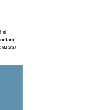
á el
ontará
 palabras