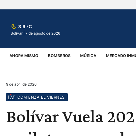
3.9 ºC
Bolívar |
7 de agosto de 2026
AHORA MISMO
BOMBEROS
MÚSICA
MERCADO INMO
REGIONALES
EDUCACIÓN
ESPECTÁCULOS
INFOR
9 de abril de 2026
VIRALES
ACCIDENTES
CULTURA
JUDICIALES
T
COMIENZA EL VIERNES
Bolívar Vuela 2026