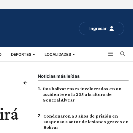
Ingresar
Bu
O
DEPORTES
LOCALIDADES
ALUD
SOCIALES
EXPO RURAL 2025
Noticias más leídas
1
.
Dos bolivarenses involucrados en un
accidente en la 205 a la altura de
General Alvear
irá
2
.
Condenaron a 3 años de prisión en
suspenso a autor de lesiones graves en
Bolívar