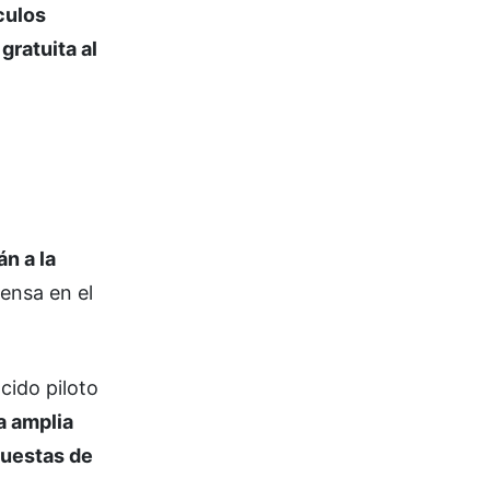
culos
gratuita al
án a la
ensa en el
cido piloto
a amplia
puestas de