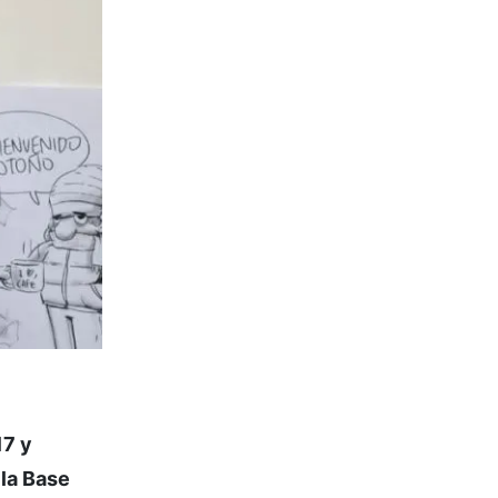
17 y
la Base