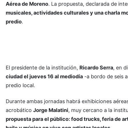
Aérea de Moreno
. La propuesta, declarada de int
musicales, actividades culturales y una charla mot
predio
.
El presidente de la institución,
Ricardo Serra
, en 
ciudad el jueves 16 al mediodía
-a bordo de seis a
predio local.
Durante ambas jornadas habrá exhibiciones aéreas, 
acrobático
Jorge Malatini
, muy cercano a la insti
propuesta para el público: food trucks, feria de 
baile y música en vivo con artistas locales
.