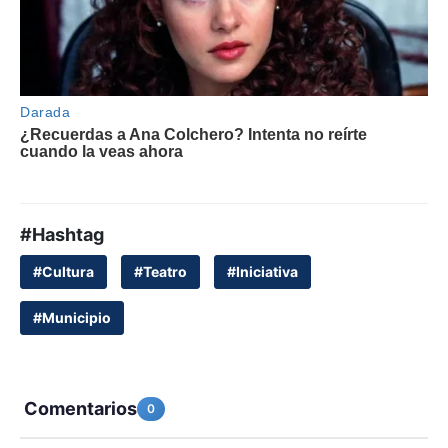
#Hashtag
#Cultura
#Teatro
#Iniciativa
#Municipio
Comentarios
0